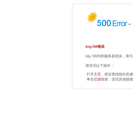
http500错误
http 500内部服务器错误，
请尝试以下操作：
·打开
主页
，然后查找指向您感
·单击
后退
链接，尝试其他链接